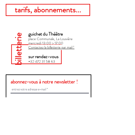
tarifs, abonnements...
guichet du Théâtre
billetterie
place Communale, La Louvière
mercredi 13:00 > 17:00​
Contactez la billetterie par mail !
sur rendez-vous
+32 472 31 58 63
abonnez-vous à notre newsletter !
Envoyer
Une question ?
Contactez-nous !
Prénom et Nom
E-mail