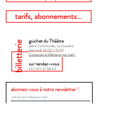
tarifs, abonnements...
guichet du Théâtre
billetterie
place Communale, La Louvière
mercredi 13:00 > 17:00​
Contactez la billetterie par mail !
sur rendez-vous
+32 472 31 58 63
abonnez-vous à notre newsletter !
Envoyer
Une question ?
Contactez-nous !