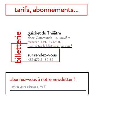
tarifs, abonnements...
guichet du Théâtre
billetterie
place Communale, La Louvière
mercredi 13:00 > 17:00​
Contactez la billetterie par mail !
sur rendez-vous
+32 472 31 58 63
abonnez-vous à notre newsletter !
Envoyer
Une question ?
Contactez-nous !
Prénom et Nom
E-mail