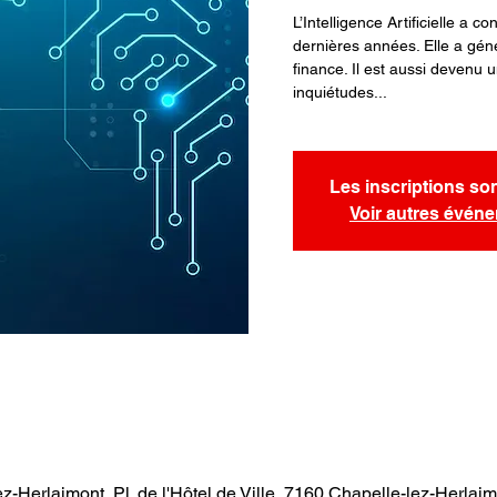
L’Intelligence Artificielle a
dernières années. Elle a gén
finance. Il est aussi devenu 
inquiétudes...
Les inscriptions so
Voir autres évén
z-Herlaimont, Pl. de l'Hôtel de Ville, 7160 Chapelle-lez-Herlai