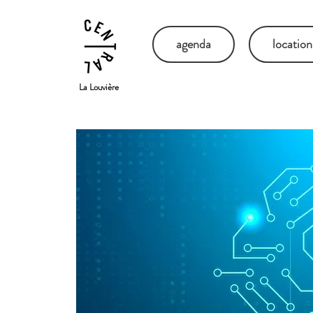
agenda
location
La Louvière