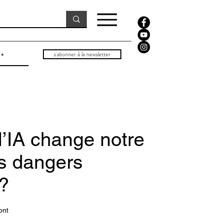
s'abonner à la newsletter
’IA change notre
ls dangers
 ?
ont