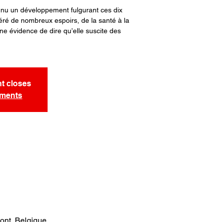
 connu un développement fulgurant ces dix
éré de nombreux espoirs, de la santé à la
une évidence de dire qu’elle suscite des
nt closes
ements
mont, Belgique