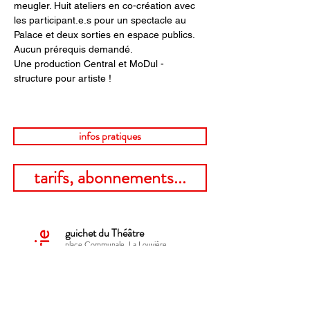
meugler. Huit ateliers en co-création avec 
les participant.e.s pour un spectacle au 
Palace et deux sorties en espace publics. 
Aucun prérequis demandé.
Une production Central et MoDul - 
structure pour artiste !
infos pratiques
tarifs, abonnements...
guichet du Théâtre
billetterie
place Communale, La Louvière
mercredi 13:00 > 17:00​
Contactez la billetterie par mail !
sur rendez-vous
+32 472 31 58 63