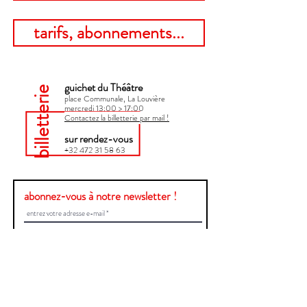
tarifs, abonnements...
guichet du Théâtre
billetterie
place Communale, La Louvière
mercredi 13:00 > 17:00​
Contactez la billetterie par mail !
sur rendez-vous
+32 472 31 58 63
abonnez-vous à notre newsletter !
Envoyer
Une question ?
Contactez-nous !
Prénom et Nom
E-mail