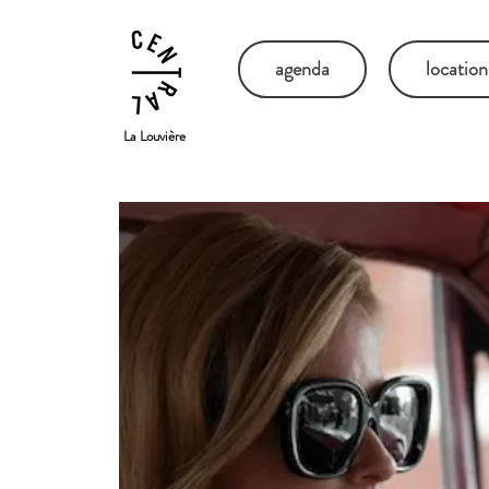
agenda
location
La Louvière