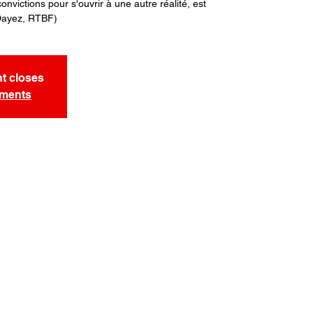
onvictions pour s'ouvrir à une autre réalité, est
Dayez, RTBF)
nt closes
ements