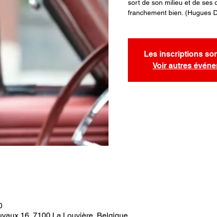
sort de son milieu et de ses c
franchement bien. (Hugues 
Les inscriptions so
Voir autres évén
0
uyaux 16, 7100 La Louvière, Belgique