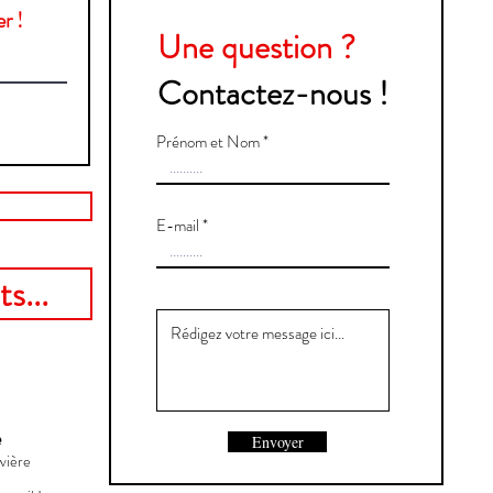
r !
Une question ?
Contactez-nous !
Prénom et Nom
E-mail
s...
e
Envoyer
vière