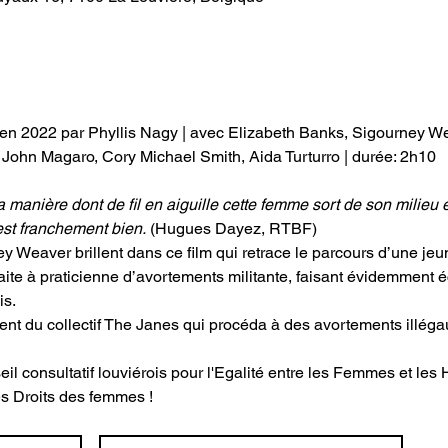
en 2022 par Phyllis Nagy | avec Elizabeth Banks, Sigourney We
ohn Magaro, Cory Michael Smith, Aida Turturro | durée: 2h10
la manière dont de fil en aiguille cette femme sort de son milieu 
 est franchement bien.
 (Hugues Dayez, RTBF)
y Weaver brillent dans ce film qui retrace le parcours d’une j
ite à praticienne d’avortements militante, faisant évidemment éch
is.
ment du collectif The Janes qui procéda à des avortements illé
il consultatif louviérois pour l'Egalité entre les Femmes et le
es Droits des femmes !