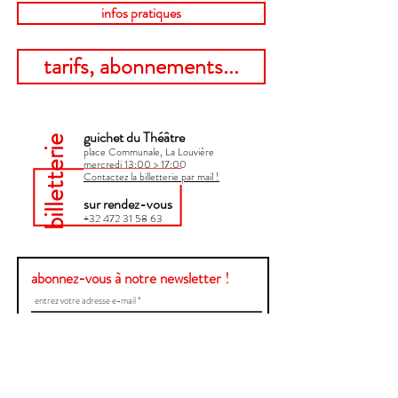
infos pratiques
tarifs, abonnements...
guichet du Théâtre
billetterie
place Communale, La Louvière
mercredi 13:00 > 17:00​
Contactez la billetterie par mail !
sur rendez-vous
+32 472 31 58 63
abonnez-vous à notre newsletter !
Envoyer
Une question ?
Contactez-nous !