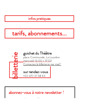
infos pratiques
tarifs, abonnements...
guichet du Théâtre
billetterie
place Communale, La Louvière
mercredi 13:00 > 17:00​
Contactez la billetterie par mail !
sur rendez-vous
+32 472 31 58 63
abonnez-vous à notre newsletter !
Envoyer