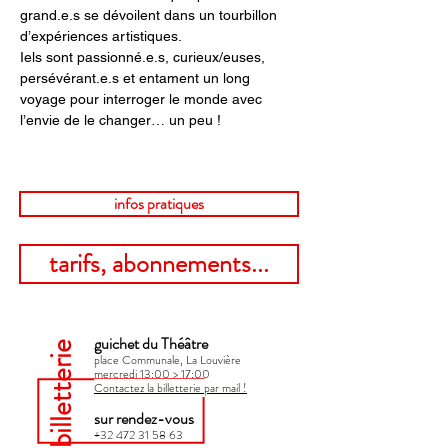
grand.e.s se dévoilent dans un tourbillon 
d’expériences artistiques.
Iels sont passionné.e.s, curieux/euses, 
persévérant.e.s et entament un long 
voyage pour interroger le monde avec 
l’envie de le changer… un peu !
infos pratiques
tarifs, abonnements...
guichet du Théâtre
billetterie
place Communale, La Louvière
mercredi 13:00 > 17:00​
Contactez la billetterie par mail !
sur rendez-vous
+32 472 31 58 63