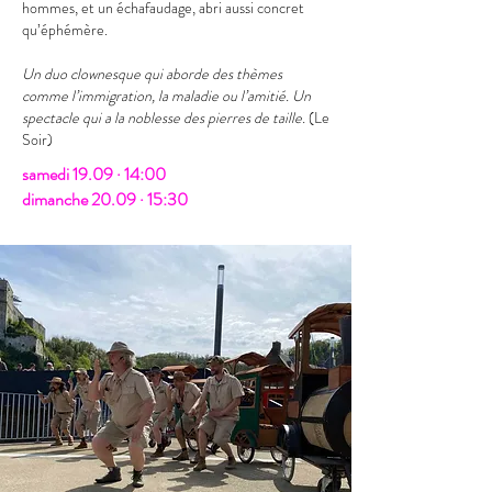
hommes, et un échafaudage, abri aussi concret
qu’éphémère.
Un duo clownesque qui aborde des thèmes
comme l’immigration, la maladie ou l’amitié. Un
spectacle qui a la noblesse des pierres de taille.
(Le
Soir)
​​samedi 19.09 · 14:00
dimanche 20.09 · 15:30