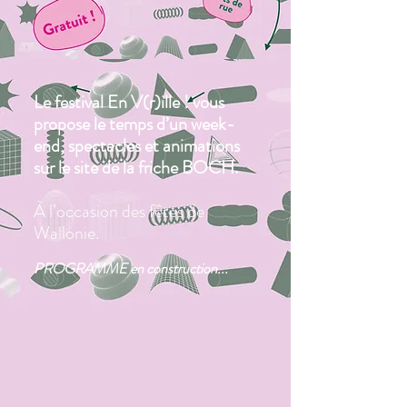
Le festival En V(r)ille ! vous
propose le temps d’un week-
end, spectacles et animations
sur le site de la friche BOCH.
À l’occasion des fêtes de
Wallonie.
PROGRAMME en construction...​