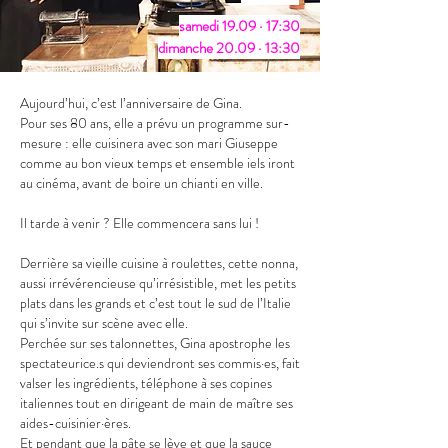
​​samedi 19.09 · 17:30
dimanche 20.09 · 13:30
Aujourd’hui, c’est l’anniversaire de Gina.
Pour ses 80 ans, elle a prévu un programme sur-
mesure : elle cuisinera avec son mari Giuseppe
comme au bon vieux temps et ensemble iels iront
au cinéma, avant de boire un chianti en ville.
Il tarde à venir ? Elle commencera sans lui !
Derrière sa vieille cuisine à roulettes, cette nonna,
aussi irrévérencieuse qu’irrésistible, met les petits
plats dans les grands et c’est tout le sud de l’Italie
qui s’invite sur scène avec elle.
Perchée sur ses talonnettes, Gina apostrophe les
spectateurice.s qui deviendront ses commis·es, fait
valser les ingrédients, téléphone à ses copines
italiennes tout en dirigeant de main de maître ses
aides-cuisinier·ères.
Et pendant que la pâte se lève et que la sauce