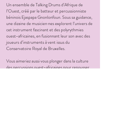
Un ensemble de Talking Drums d’Afrique de
l’Ouest, créé par le batteur et percussionniste
béninois Ejaspapa Gnonlonfoun. Sous sa guidance,
une dizaine de musicien·nes explorent l’univers de
cet instrument fascinant et des polyrythmies
ouest-africaines, en fusionnant leur son avec des
joueurs d’instruments à vent issus du
Conservatoire Royal de Bruxelles.
Vous aimeriez aussi vous plonger dans la culture
des percussions ouest-africaines pour repousser
les limites des traditions ? Rejoignez-les lors des
répétitions pour apprendre à jouer des
polyrythmies sur les Talking Drums et sur d’autres
instruments de percussions portables originaires
du Bénin.
Yé ! (l'eau)
Circus Baobab