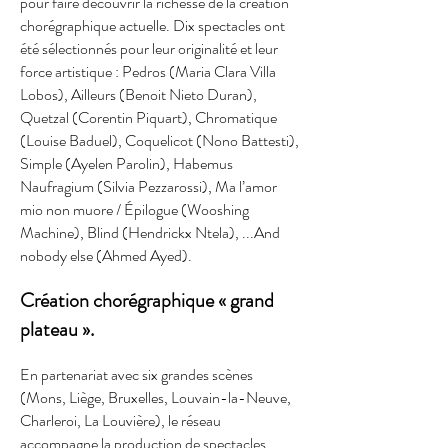
pour faire découvrir la richesse de la création
chorégraphique actuelle. Dix spectacles ont
été sélectionnés pour leur originalité et leur
force artistique : Pedros (Maria Clara Villa
Lobos), Ailleurs (Benoit Nieto Duran),
Quetzal (Corentin Piquart), Chromatique
(Louise Baduel), Coquelicot (Nono Battesti),
Simple (Ayelen Parolin), Habemus
Naufragium (Silvia Pezzarossi), Ma l’amor
mio non muore / Épilogue (Wooshing
Machine), Blind (Hendrickx Ntela), ...And
nobody else (Ahmed Ayed).
Création chorégraphique « grand
plateau ».
En partenariat avec six grandes scènes
(Mons, Liège, Bruxelles, Louvain-la-Neuve,
Charleroi, La Louvière), le réseau
accompagne la production de spectacles