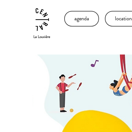
agenda
location
La Louvière