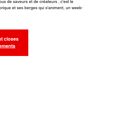
ous de saveurs et de créateurs ; c'est le
orique et ses berges qui s'animent, un week-
nt closes
nements