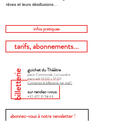
rêves et leurs désillusions…
infos pratiques
tarifs, abonnements...
guichet du Théâtre
billetterie
place Communale, La Louvière
mercredi 13:00 > 17:00​
Contactez la billetterie par mail !
sur rendez-vous
+32 472 31 58 63
abonnez-vous à notre newsletter !