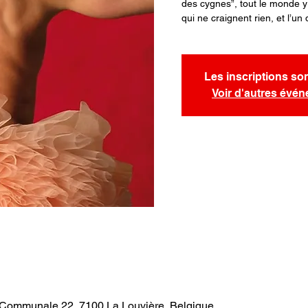
des cygnes”, tout le monde y
qui ne craignent rien, et l’u
Les inscriptions so
Voir d'autres évé
. Communale 22, 7100 La Louvière, Belgique