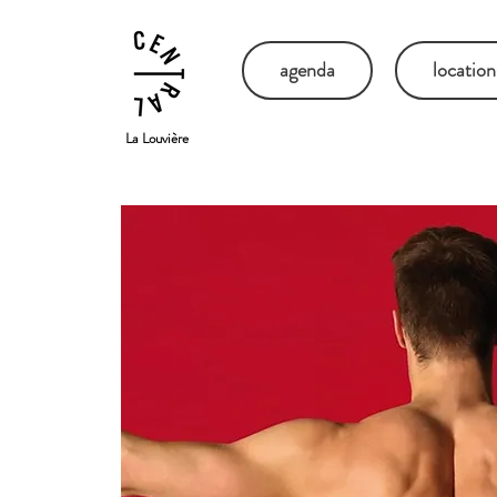
agenda
location
La Louvière