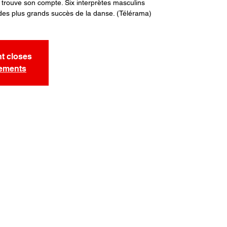
 trouve son compte. Six interprètes masculins
n des plus grands succès de la danse. (Télérama)
nt closes
nements