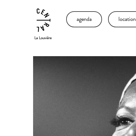
agenda
location
La Louvière