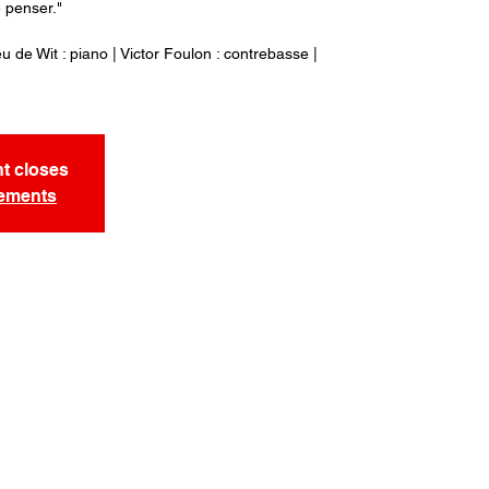
e penser."
u de Wit : piano | Victor Foulon : contrebasse |
nt closes
nements