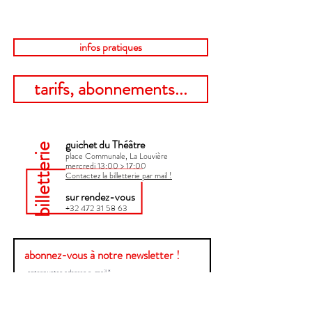
infos pratiques
tarifs, abonnements...
guichet du Théâtre
billetterie
place Communale, La Louvière
mercredi 13:00 > 17:00​
Contactez la billetterie par mail !
sur rendez-vous
+32 472 31 58 63
abonnez-vous à notre newsletter !
Envoyer