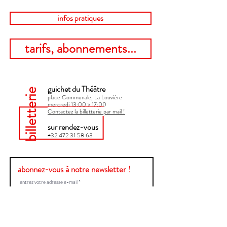
infos pratiques
tarifs, abonnements...
guichet du Théâtre
billetterie
place Communale, La Louvière
mercredi 13:00 > 17:00​
Contactez la billetterie par mail !
sur rendez-vous
+32 472 31 58 63
abonnez-vous à notre newsletter !
Envoyer