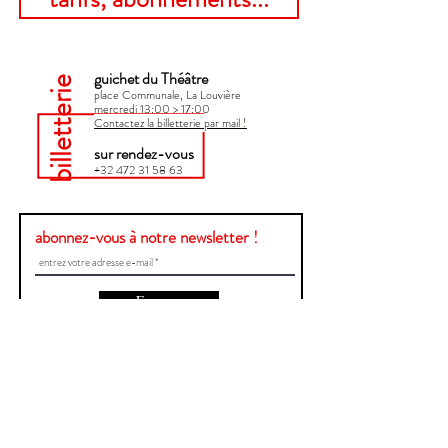
guichet du Théâtre
billetterie
place Communale, La Louvière
mercredi 13:00 > 17:00​
Contactez la billetterie par mail !
sur rendez-vous
+32 472 31 58 63
abonnez-vous à notre newsletter !
Envoyer
Une question ?
Contactez-nous !
Prénom et Nom
E-mail