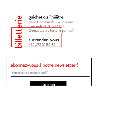
guichet du Théâtre
billetterie
place Communale, La Louvière
mercredi 13:00 > 17:00​
Contactez la billetterie par mail !
sur rendez-vous
+32 472 31 58 63
abonnez-vous à notre newsletter !
Envoyer
Une question ?
Contactez-nous !
Prénom et Nom
E-mail