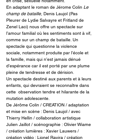
en crise, sexuelle notamment.
En adaptant le roman de Jérome Colin 
Le 
champ de bataille
, Denis Laujol (Pas 
Pleurer de Lydie Salvayre et Fritland de 
Zenel Laci) nous offre un spectacle sur 
l’amour familial où les sentiments sont à vif, 
comme sur un champ de bataille. Un 
spectacle qui questionne la violence 
sociale, notamment produite par l’école et 
la famille, mais qui n’est jamais dénué 
d’espérance car il est porté par une plume 
pleine de tendresse et de dérision.
Un spectacle destiné aux parents et à leurs 
enfants, qui devraient se reconnaître dans 
cette  observation tendre et hilarante de la 
mutation adolescente. 
De Jérôme Colin / CREATION / adaptation 
et mise en scène : Denis Laujol / avec 
Thierry Hellin / collaboration artistique 
Julien Jaillot / scénographie : Olivier Wiame 
/ création lumières : Xavier Lauwers / 
création vidéo : Lionel Ravira / création 