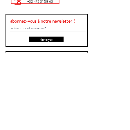
+32 472 31 58 63
abonnez-vous à notre newsletter !
Envoyer
Une question ?
Contactez-nous !
Prénom et Nom
E-mail
Envoyer
Site créé par Central
Signaler un bug
>>>
Politique de confidentialité
>>>