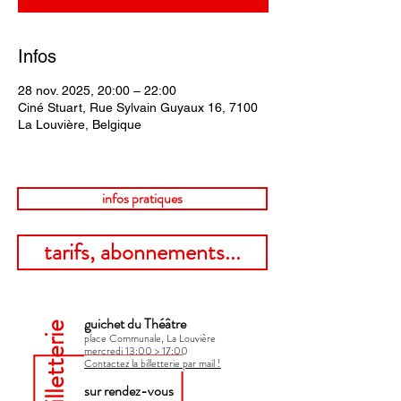
Infos
28 nov. 2025, 20:00 – 22:00
Ciné Stuart, Rue Sylvain Guyaux 16, 7100
La Louvière, Belgique
infos pratiques
tarifs, abonnements...
guichet du Théâtre
billetterie
place Communale, La Louvière
mercredi 13:00 > 17:00​
Contactez la billetterie par mail !
sur rendez-vous