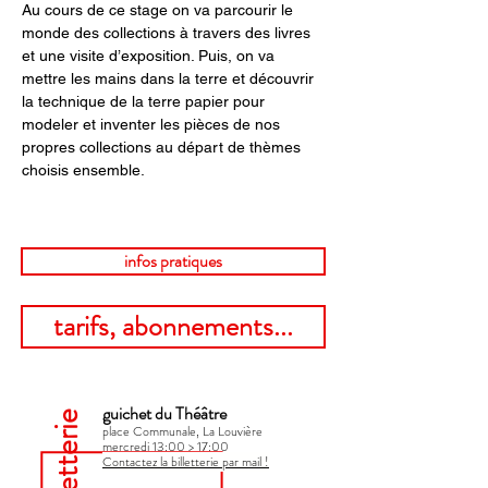
Au cours de ce stage on va parcourir le 
monde des collections à travers des livres 
et une visite d’exposition. Puis, on va 
mettre les mains dans la terre et découvrir 
la technique de la terre papier pour 
modeler et inventer les pièces de nos 
propres collections au départ de thèmes 
choisis ensemble.
infos pratiques
tarifs, abonnements...
guichet du Théâtre
billetterie
place Communale, La Louvière
mercredi 13:00 > 17:00​
Contactez la billetterie par mail !