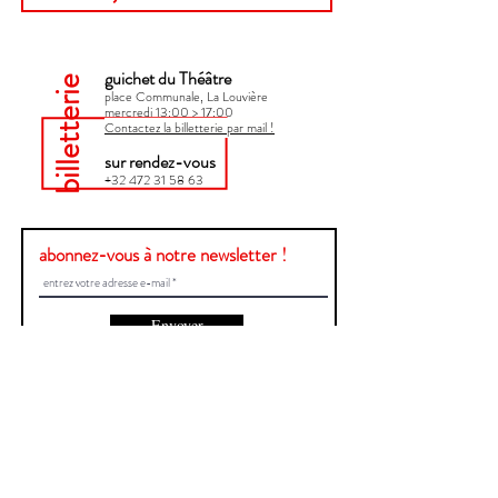
guichet du Théâtre
billetterie
place Communale, La Louvière
mercredi 13:00 > 17:00​
Contactez la billetterie par mail !
sur rendez-vous
+32 472 31 58 63
abonnez-vous à notre newsletter !
Envoyer
Une question ?
Contactez-nous !
Prénom et Nom
E-mail