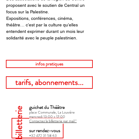
proposent avec le soutien de Central un 
focus sur la Palestine.
Expositions, conférences, cinéma, 
théâtre… c’est par la culture qu’elles 
entendent exprimer durant un mois leur 
solidarité avec le peuple palestinien.
infos pratiques
tarifs, abonnements...
guichet du Théâtre
billetterie
place Communale, La Louvière
mercredi 13:00 > 17:00​
Contactez la billetterie par mail !
sur rendez-vous
+32 472 31 58 63