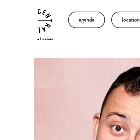
agenda
location
La Louvière