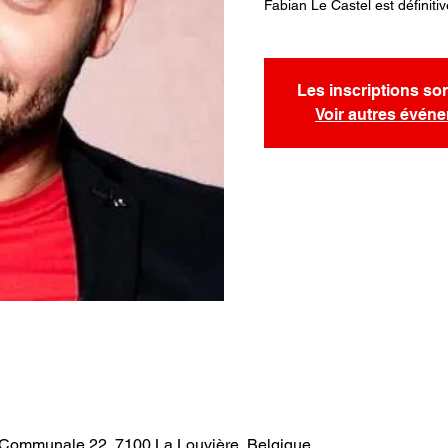
Fabian Le Castel est définiti
Les inscriptions so
Voir autres évén
. Communale 22, 7100 La Louvière, Belgique