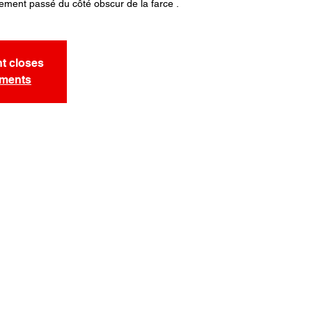
vement passé du côté obscur de la farce .
nt closes
ements