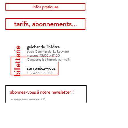
infos pratiques
tarifs, abonnements...
guichet du Théâtre
billetterie
place Communale, La Louvière
mercredi 13:00 > 17:00​
Contactez la billetterie par mail !
sur rendez-vous
+32 472 31 58 63
abonnez-vous à notre newsletter !
Envoyer
Une question ?
Contactez-nous !