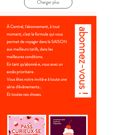
Charger plus
À Central, l'abonnement, à tout
abonnez-vous !
moment, c'est la formule qui vous
permet de voyager dans la SAISON
aux meilleurs tarifs, dans les
meilleures conditions.
En tant qu'abonné·e, vous avez un
accès prioritaire.
Vous êtes notre invité·e à toute une
série d'évènements...
Et toutes ces choses.