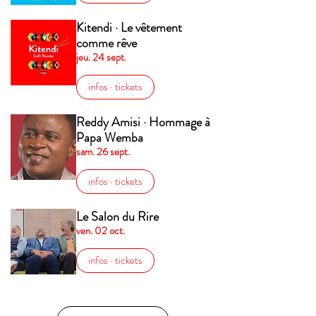
Kitendi · Le vêtement
comme rêve
jeu. 24 sept.
infos · tickets
Reddy Amisi · Hommage à
Papa Wemba
sam. 26 sept.
infos · tickets
Le Salon du Rire
ven. 02 oct.
infos · tickets