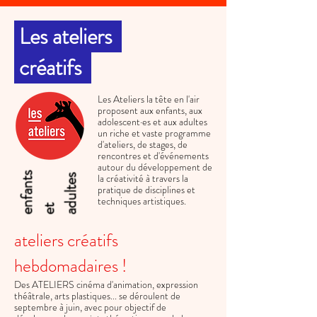
Les ateliers
.
créatifs
Les Ateliers la tête en l'air
proposent aux enfants, aux
adolescent·es et aux adultes
un riche et vaste programme
d'ateliers, de stages, de
rencontres et d'événements
autour du développement de
e
n
f
a
n
t
s
e
a
d
u
l
t
e
la créativité à travers la
s
pratique de disciplines et
techniques artistiques.
t
ateliers créatifs
hebdomadaires !
Des ATELIERS cinéma d'animation, expression
théâtrale, arts plastiques... se déroulent de
septembre à juin, avec pour objectif de