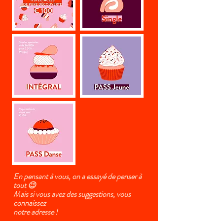
En pensant à vous, on a essayé de penser à
tout 😉
Mais si vous avez des suggestions,
vous
connaissez
notre adresse !