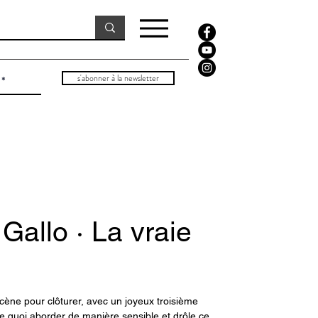
s'abonner à la newsletter
Gallo · La vraie
cène pour clôturer, avec un joyeux troisième
! De quoi aborder de manière sensible et drôle ce