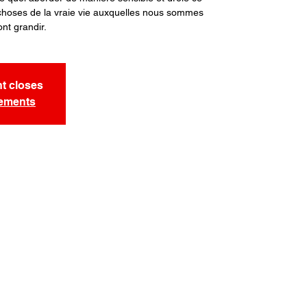
es choses de la vraie vie auxquelles nous sommes
ont grandir.
nt closes
nements