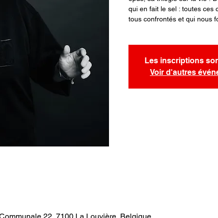
qui en fait le sel : toutes c
tous confrontés et qui nous f
Les inscriptions so
Voir d'autres évé
. Communale 22, 7100 La Louvière, Belgique