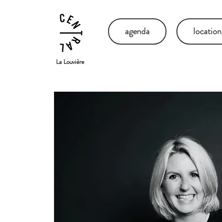
agenda
location
La Louvière