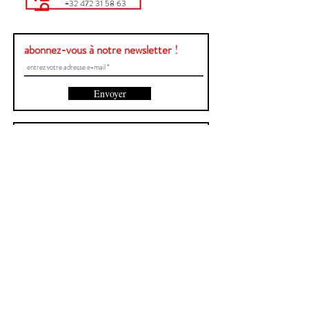
+32 472 31 58 63
abonnez-vous à notre newsletter !
Envoyer
Une question ?
Contactez-nous !
Prénom et Nom
E-mail
Envoyer
Site créé par Central
Signaler un bug
>>>
Politique de confidentialité
>>>