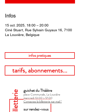
Infos
15 oct. 2025, 18:00 – 20:00
Ciné Stuart, Rue Sylvain Guyaux 16, 7100
La Louvière, Belgique
infos pratiques
tarifs, abonnements...
guichet du Théâtre
billetterie
place Communale, La Louvière
mercredi 13:00 > 17:00​
Contactez la billetterie par mail !
sur rendez-vous