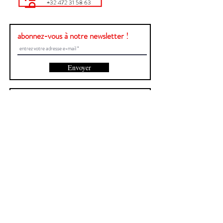
+32 472 31 58 63
abonnez-vous à notre newsletter !
Envoyer
Une question ?
Contactez-nous !
Prénom et Nom
E-mail
Envoyer
Site créé par Central
Signaler un bug
>>>
Politique de confidentialité
>>>