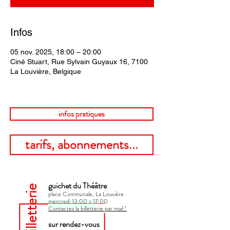
Infos
05 nov. 2025, 18:00 – 20:00
Ciné Stuart, Rue Sylvain Guyaux 16, 7100
La Louvière, Belgique
infos pratiques
tarifs, abonnements...
guichet du Théâtre
billetterie
place Communale, La Louvière
mercredi 13:00 > 17:00​
Contactez la billetterie par mail !
sur rendez-vous