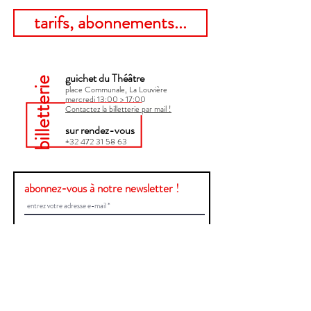
tarifs, abonnements...
guichet du Théâtre
billetterie
place Communale, La Louvière
mercredi 13:00 > 17:00​
Contactez la billetterie par mail !
sur rendez-vous
+32 472 31 58 63
abonnez-vous à notre newsletter !
Envoyer
Une question ?
Contactez-nous !
Prénom et Nom
E-mail