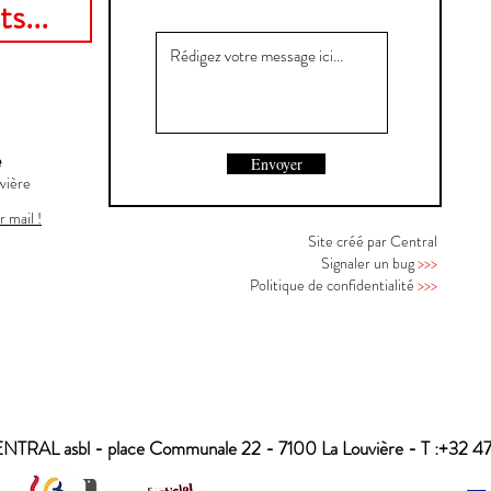
s...
e
Envoyer
vière
r mail !
Site créé par Central
Signaler un bug
>>>
Politique de confidentialité
>>>
NTRAL asbl -
place Communale 22 -
7100 La Louvière - T :+32 4