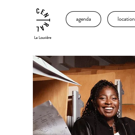
agenda
location
La Louvière