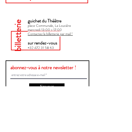
guichet du Théâtre
billetterie
place Communale, La Louvière
mercredi 13:00 > 17:00​
Contactez la billetterie par mail !
sur rendez-vous
+32 472 31 58 63
abonnez-vous à notre newsletter !
Envoyer
Une question ?
Contactez-nous !
Prénom et Nom
E-mail