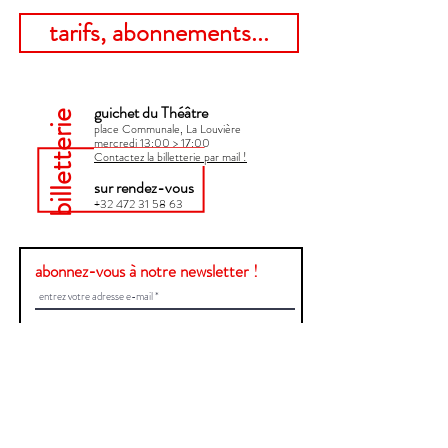
tarifs, abonnements...
guichet du Théâtre
billetterie
place Communale, La Louvière
mercredi 13:00 > 17:00​
Contactez la billetterie par mail !
sur rendez-vous
+32 472 31 58 63
abonnez-vous à notre newsletter !
Envoyer
Une question ?
Contactez-nous !
Prénom et Nom
E-mail