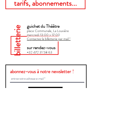
tarifs, abonnements...
guichet du Théâtre
billetterie
place Communale, La Louvière
mercredi 13:00 > 17:00​
Contactez la billetterie par mail !
sur rendez-vous
+32 472 31 58 63
abonnez-vous à notre newsletter !
Envoyer
Une question ?
Contactez-nous !
Prénom et Nom
E-mail