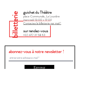
guichet du Théâtre
billetterie
place Communale, La Louvière
mercredi 13:00 > 17:00​
Contactez la billetterie par mail !
sur rendez-vous
+32 472 31 58 63
abonnez-vous à notre newsletter !
Envoyer
Une question ?
Contactez-nous !
Prénom et Nom
E-mail