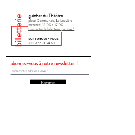
guichet du Théâtre
billetterie
place Communale, La Louvière
mercredi 13:00 > 17:00​
Contactez la billetterie par mail !
sur rendez-vous
+32 472 31 58 63
abonnez-vous à notre newsletter !
Envoyer
Une question ?
Contactez-nous !
Prénom et Nom
E-mail