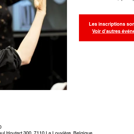
Les inscriptions so
Voir d'autres évé
0
aul Houtart 300, 7110 La Louvière, Belgique