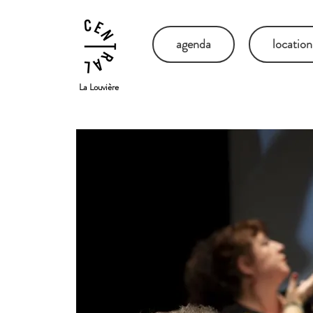
agenda
location
La Louvière