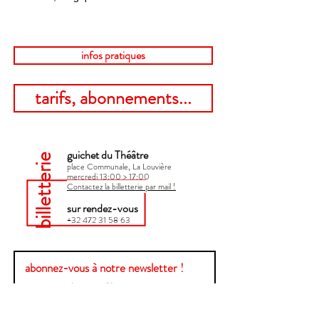
infos pratiques
tarifs, abonnements...
guichet du Théâtre
billetterie
place Communale, La Louvière
mercredi 13:00 > 17:00​
Contactez la billetterie par mail !
sur rendez-vous
+32 472 31 58 63
abonnez-vous à notre newsletter !
Envoyer