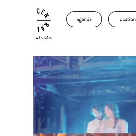
agenda
location
La Louvière