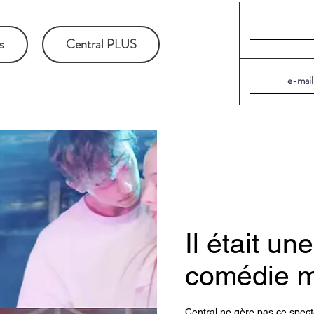
s
Central PLUS
Il était un
comédie m
Central ne gère pas ce spect