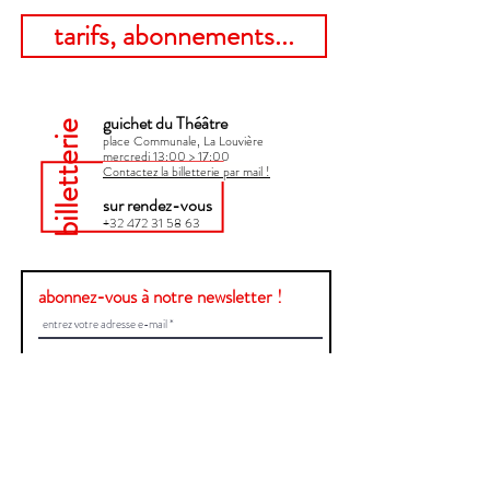
tarifs, abonnements...
guichet du Théâtre
billetterie
place Communale, La Louvière
mercredi 13:00 > 17:00​
Contactez la billetterie par mail !
sur rendez-vous
+32 472 31 58 63
abonnez-vous à notre newsletter !
Envoyer
Une question ?
Contactez-nous !
Prénom et Nom
E-mail