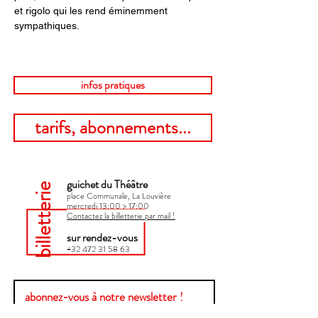
et rigolo qui les rend éminemment 
sympathiques.
infos pratiques
tarifs, abonnements...
guichet du Théâtre
billetterie
place Communale, La Louvière
mercredi 13:00 > 17:00​
Contactez la billetterie par mail !
sur rendez-vous
+32 472 31 58 63
abonnez-vous à notre newsletter !