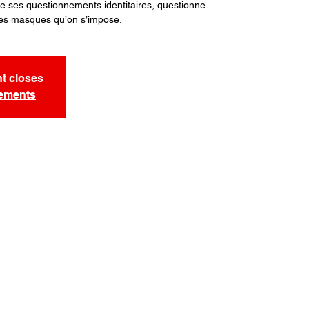
re ses questionnements identitaires, questionne
 des masques qu’on s’impose.
nt closes
nements