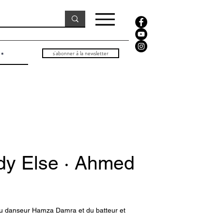
s'abonner à la newsletter
y Else · Ahmed
 danseur Hamza Damra et du batteur et