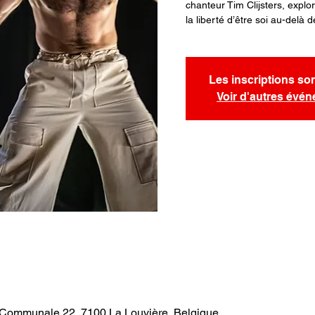
chanteur Tim Clijsters, explo
la liberté d’être soi au-delà
Les inscriptions so
Voir d'autres évé
. Communale 22, 7100 La Louvière, Belgique