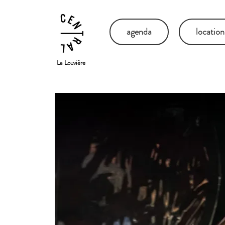
agenda
location
La Louvière