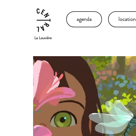
agenda
location
La Louvière